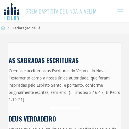
Skip
I
G
R
E
J
A
B
A
P
T
I
S
T
A
D
E
L
I
N
D
A
-
A
-
V
E
L
H
A
to
content
Home
Declaração de Fé
AS SAGRADAS ESCRITURAS
Cremos e aceitamos as Escrituras do Velho e do Novo
Testamento como a nossa única autoridade, que foram
inspiradas pelo Espírito Santo, e portanto, conforme
originalmente escritas, sem erro. (I Timóteo 3:16-17; II Pedro
1:19-21)
DEUS VERDADEIRO