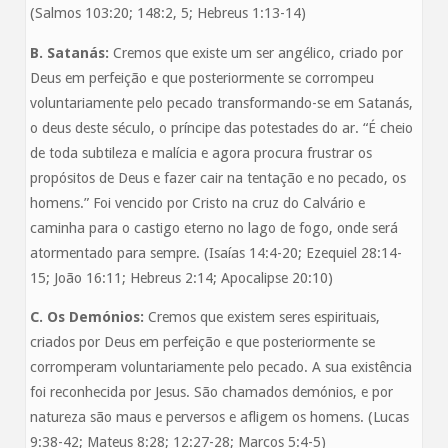
(Salmos 103:20; 148:2, 5; Hebreus 1:13-14)
B. Satanás:
Cremos que existe um ser angélico, criado por
Deus em perfeição e que posteriormente se corrompeu
voluntariamente pelo pecado transformando-se em Satanás,
o deus deste século, o príncipe das potestades do ar. “É cheio
de toda subtileza e malícia e agora procura frustrar os
propósitos de Deus e fazer cair na tentação e no pecado, os
homens.” Foi vencido por Cristo na cruz do Calvário e
caminha para o castigo eterno no lago de fogo, onde será
atormentado para sempre. (Isaías 14:4-20; Ezequiel 28:14-
15; João 16:11; Hebreus 2:14; Apocalipse 20:10)
C. Os Demónios:
Cremos que existem seres espirituais,
criados por Deus em perfeição e que posteriormente se
corromperam voluntariamente pelo pecado. A sua existência
foi reconhecida por Jesus. São chamados demónios, e por
natureza são maus e perversos e afligem os homens. (Lucas
9:38-42; Mateus 8:28; 12:27-28; Marcos 5:4-5)