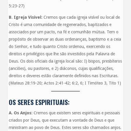
5:23-27)
B. Igreja Visível:
Cremos que cada igreja visível ou local de
Cristo é uma comunidade de regenerados, baptizados e
associados por um pacto, na fé e comunhão mútua. Tem o
propósito de observar as duas ordenanças, baptismo e a ceia
do Senhor, e tudo quanto Cristo ordenou, exercendo os
direitos e privilégios que lhe são investidos pela Palavra de
Deus. Os dois oficiais da igreja local são: I) bispos, presbíteros
(anciões), ou pastores, e 2) diáconos, cujas qualificações,
direitos e deveres estão claramente definidos nas Escrituras.
(Mateus 28:19-20; Actos 2:41-42; 6:2, 6; I Timóteo 3, Tito 1)
OS SERES ESPIRITUAIS:
A. Os Anjos:
Cremos que existem seres espirituais e pessoais
criados por Deus, que executam a vontade de Deus e que
ministram ao povo de Deus. Estes seres são chamados anjos.