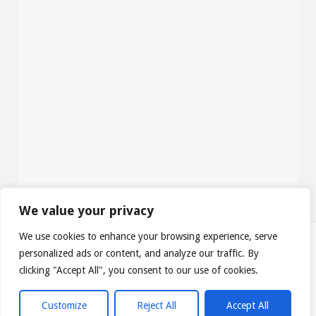
We value your privacy
We use cookies to enhance your browsing experience, serve
personalized ads or content, and analyze our traffic. By
©2022 Igreja Baptista de Linda-a-Velha
clicking "Accept All", you consent to our use of cookies.
Powered by
Fluida
&
WordPress.
Customize
Reject All
Accept All